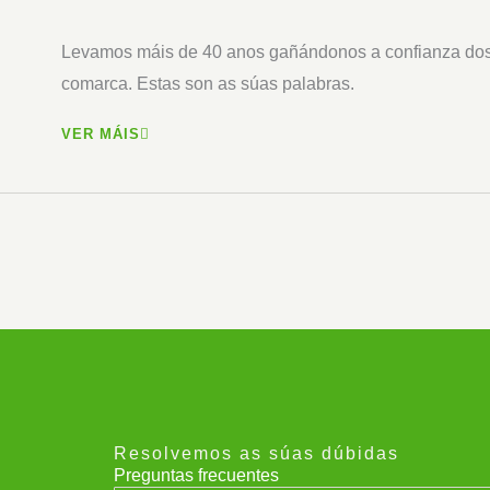
Levamos máis de 40 anos gañándonos a confianza dos 
comarca. Estas son as súas palabras.
VER MÁIS
Resolvemos as súas dúbidas
Preguntas frecuentes