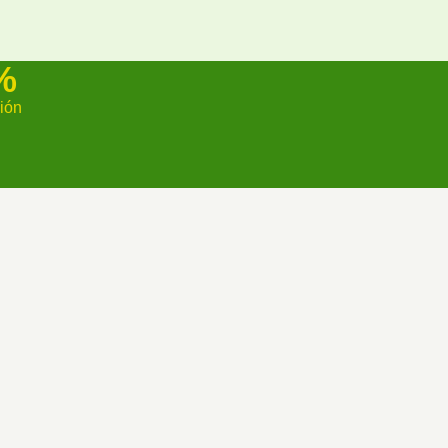
%
ión