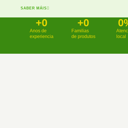
SABER MÁIS
+
0
+
0
0
Anos de
Familias
Atenc
experiencia
de produtos
local