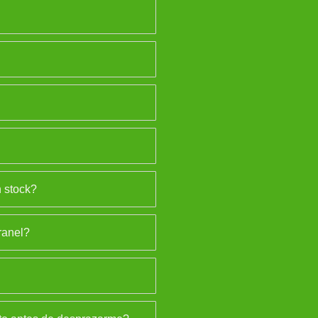
 stock?
ranel?