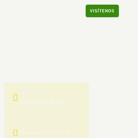
VISÍTENOS
tos
Contacto
Galego
Onde estamos
Rúa Fabeiro, Baralla
Horario
Luns–Ven 8:30–13:30