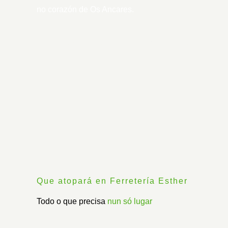
no corazón de Os Ancares.
VER PRODUTOS
CHÁMENOS
Que atopará en Ferretería Esther
Todo o que precisa
nun só lugar