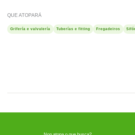
QUE ATOPARÁ
Grifería e valvulería
Tuberías e fitting
Fregadeiros
Sifó
Non atopa o que busca?